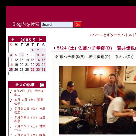
Blog内を検索
« ベースとギターのバトル
|
2008.5
S
M
T
W
T
F
S
5/24 (土) 佐藤ハチ恭彦(B) 若井優也(
1
2
3
4
5
6
7
8
9
10
佐藤ハチ恭彦(B) 若井優也(P) 原大力(Dr)
11
12
13
14
15
16
17
18
19
20
21
22
23
24
25
26
27
28
29
30
31
最近の記事
8月 2日（日） 守谷美
由...
８月 １日（土） 類家
心平...
７月３１日（金） 松島
啓之...
７月２６日（日） 近藤
和彦...
７月２５日（土） 林栄
一(...
７月２４日（金） 峰厚