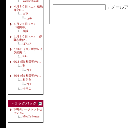
YoshioKizaki
４月３０日（土） 松島
←メールア
啓之(T...
ガラ
コチ
１月２６日（土）
「村田中」 ...
烏賊
１月１０日（木） 伊
藤志宏(P...
ばんび
7月6日（金）坂井レイ
ラ知美（...
Kiku
9/13 (日) 和田明(Vo...
明
コチ
4/03 (金) 和田明(Vo...
あきら
コチ
ゆりこ
トラックバック
下町のシークレットセ
ッショ...
Miya\'s News