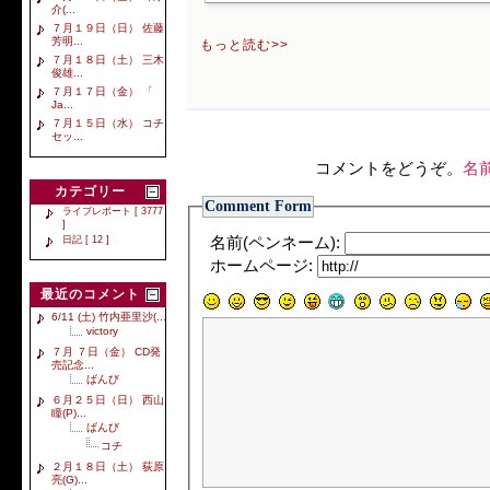
介(...
７月１９日（日） 佐藤
芳明...
もっと読む>>
７月１８日（土） 三木
俊雄...
７月１７日（金） 「
Ja...
７月１５日（水） コチ
セッ...
コメントをどうぞ。
名
カテゴリー
Comment Form
ライブレポート [ 3777
]
日記 [ 12 ]
名前(ペンネーム):
ホームページ:
最近のコメント
6/11 (土) 竹内亜里沙(...
victory
７月 ７日（金） CD発
売記念...
ばんび
６月２５日（日） 西山
瞳(P)...
ばんび
コチ
２月１８日（土） 荻原
亮(G)...