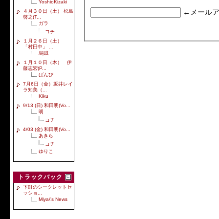
YoshioKizaki
４月３０日（土） 松島
←メールア
啓之(T...
ガラ
コチ
１月２６日（土）
「村田中」 ...
烏賊
１月１０日（木） 伊
藤志宏(P...
ばんび
7月6日（金）坂井レイ
ラ知美（...
Kiku
9/13 (日) 和田明(Vo...
明
コチ
4/03 (金) 和田明(Vo...
あきら
コチ
ゆりこ
トラックバック
下町のシークレットセ
ッショ...
Miya\'s News