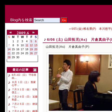
Blog内を検索
« 6/05 (金) 椎名豊(P) 本川悠平
2009.6
S
M
T
W
T
F
S
6/06 (土) 山田拓児(As) 片倉真由子(
1
2
3
4
5
6
7
8
9
10
11
12
13
山田拓児(As) 片倉真由子(P)
14
15
16
17
18
19
20
21
22
23
24
25
26
27
28
29
30
最近の記事
8月 2日（日） 守谷美
由...
８月 １日（土） 類家
心平...
７月３１日（金） 松島
啓之...
７月２６日（日） 近藤
和彦...
７月２５日（土） 林栄
一(...
７月２４日（金） 峰厚