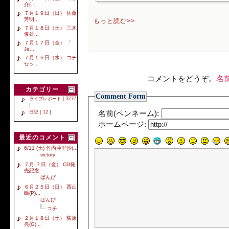
介(...
７月１９日（日） 佐藤
芳明...
もっと読む>>
７月１８日（土） 三木
俊雄...
７月１７日（金） 「
Ja...
７月１５日（水） コチ
セッ...
コメントをどうぞ。
名
カテゴリー
Comment Form
ライブレポート [ 3777
]
日記 [ 12 ]
名前(ペンネーム):
ホームページ:
最近のコメント
6/11 (土) 竹内亜里沙(...
victory
７月 ７日（金） CD発
売記念...
ばんび
６月２５日（日） 西山
瞳(P)...
ばんび
コチ
２月１８日（土） 荻原
亮(G)...