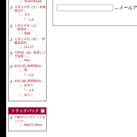
YoshioKizaki
４月３０日（土） 松島
←メールア
啓之(T...
ガラ
コチ
１月２６日（土）
「村田中」 ...
烏賊
１月１０日（木） 伊
藤志宏(P...
ばんび
7月6日（金）坂井レイ
ラ知美（...
Kiku
9/13 (日) 和田明(Vo...
明
コチ
4/03 (金) 和田明(Vo...
あきら
コチ
ゆりこ
トラックバック
下町のシークレットセ
ッショ...
Miya\'s News