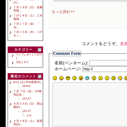
介(...
７月１９日（日） 佐藤
芳明...
もっと読む>>
７月１８日（土） 三木
俊雄...
７月１７日（金） 「
Ja...
７月１５日（水） コチ
セッ...
コメントをどうぞ。
名
カテゴリー
Comment Form
ライブレポート [ 3777
]
日記 [ 12 ]
名前(ペンネーム):
ホームページ:
最近のコメント
6/11 (土) 竹内亜里沙(...
victory
７月 ７日（金） CD発
売記念...
ばんび
６月２５日（日） 西山
瞳(P)...
ばんび
コチ
２月１８日（土） 荻原
亮(G)...