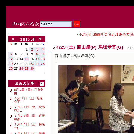
Blog内を検索
« 4/24 (金) 纐纈歩美(As) 加納奈実(
2015.4
S
M
T
W
T
F
S
4/25 (土) 西山瞳(P) 馬場孝喜(G)
Apri
1
2
3
4
5
6
7
8
9
10
11
西山瞳(P) 馬場孝喜(G)
12
13
14
15
16
17
18
19
20
21
22
23
24
25
26
27
28
29
30
最近の記事
8月 2日（日） 守谷美
由...
８月 １日（土） 類家
心平...
７月３１日（金） 松島
啓之...
７月２６日（日） 近藤
和彦...
７月２５日（土） 林栄
一(...
７月２４日（金） 峰厚