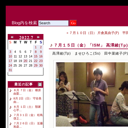
Blog内を検索
« ７月１０日（日） 片倉真由子(P) 平田
2022.7
S
M
T
W
T
F
S
７月１５日（金）「ISM」 高澤綾(Tp)
1
2
3
4
5
6
7
8
9
高澤綾(Tp) ませひろこ(Ss) 田中菜緒子(P
10
11
12
13
14
15
16
17
18
19
20
21
22
23
24
25
26
27
28
29
30
31
最近の記事
８月 ７日（金） 横原
由梨...
8月 2日（日） 守谷美
由...
８月 １日（土） 類家
心平...
７月３１日（金） 松島
啓之...
７月２６日（日） 近藤
和彦...