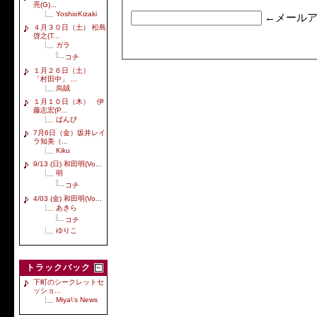
亮(G)...
YoshioKizaki
←メールア
４月３０日（土） 松島
啓之(T...
ガラ
コチ
１月２６日（土）
「村田中」 ...
烏賊
１月１０日（木） 伊
藤志宏(P...
ばんび
7月6日（金）坂井レイ
ラ知美（...
Kiku
9/13 (日) 和田明(Vo...
明
コチ
4/03 (金) 和田明(Vo...
あきら
コチ
ゆりこ
トラックバック
下町のシークレットセ
ッショ...
Miya\'s News