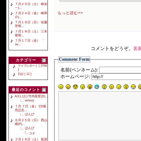
７月２５日（土） 林栄
一(...
もっと読む>>
７月２４日（金） 峰厚
介(...
７月１９日（日） 佐藤
芳明...
７月１８日（土） 三木
俊雄...
７月１７日（金） 「
Ja...
コメントをどうぞ。
名
Comment Form
カテゴリー
ライブレポート [ 3789
名前(ペンネーム):
]
日記 [ 12 ]
ホームページ:
最近のコメント
6/11 (土) 竹内亜里沙(...
victory
７月 ７日（金） CD発
売記念...
ばんび
６月２５日（日） 西山
瞳(P)...
ばんび
コチ
２月１８日（土） 荻原