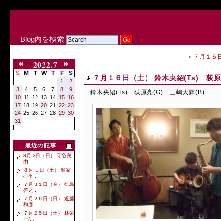
Blog内を検索
« ７月１５日
2022.7
S
M
T
W
T
F
S
７月１６日（土） 鈴木央紹(Ts) 荻原
1
2
3
4
5
6
7
8
9
鈴木央紹(Ts) 荻原亮(G) 三嶋大輝(B)
10
11
12
13
14
15
16
17
18
19
20
21
22
23
24
25
26
27
28
29
30
31
最近の記事
8月 2日（日） 守谷美
由...
８月 １日（土） 類家
心平...
７月３１日（金） 松島
啓之...
７月２６日（日） 近藤
和彦...
７月２５日（土） 林栄
一(...