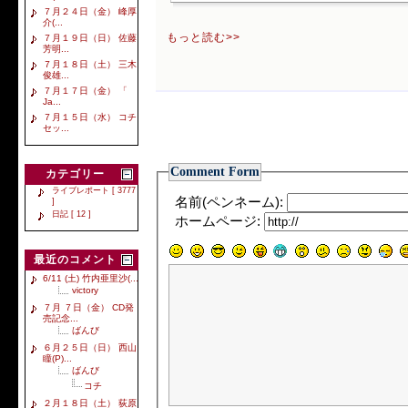
７月２４日（金） 峰厚
介(...
もっと読む>>
７月１９日（日） 佐藤
芳明...
７月１８日（土） 三木
俊雄...
７月１７日（金） 「
Ja...
７月１５日（水） コチ
セッ...
Comment Form
カテゴリー
ライブレポート [ 3777
名前(ペンネーム):
]
日記 [ 12 ]
ホームページ:
最近のコメント
6/11 (土) 竹内亜里沙(...
victory
７月 ７日（金） CD発
売記念...
ばんび
６月２５日（日） 西山
瞳(P)...
ばんび
コチ
２月１８日（土） 荻原