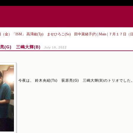
（金）「ISM」 高澤綾(Tp) ませひろこ(Ss) 田中菜緒子(P)
|
Main
|
７月１７日（日）
亮(G) 三嶋大輝(B)
July 16, 2022
今夜は、 鈴木央紹(Ts) 荻原亮(G) 三嶋大輝(B)のトリオでした