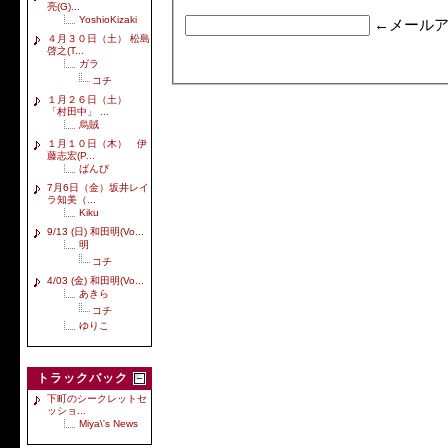
亮(G)...
YoshioKizaki
←メールア
４月３０日（土） 松島
啓之(T...
ガラ
コチ
１月２６日（土）
「村田中」 ...
烏賊
１月１０日（木） 伊
藤志宏(P...
ばんび
7月6日（金）坂井レイ
ラ知美（...
Kiku
9/13 (日) 和田明(Vo...
明
コチ
4/03 (金) 和田明(Vo...
あきら
コチ
ゆりこ
トラックバック
下町のシークレットセ
ッショ...
Miya\'s News