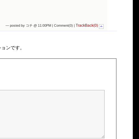
TrackBack(0)
— posted by コチ @ 11:00PM |
Comment(0)
|
ションです。