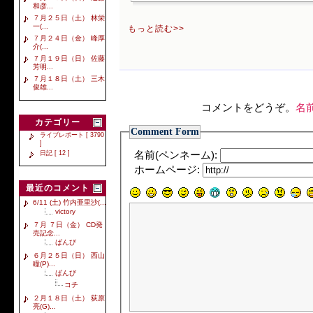
和彦...
７月２５日（土） 林栄
一(...
もっと読む>>
７月２４日（金） 峰厚
介(...
７月１９日（日） 佐藤
芳明...
７月１８日（土） 三木
俊雄...
コメントをどうぞ。
名
カテゴリー
Comment Form
ライブレポート [ 3790
]
日記 [ 12 ]
名前(ペンネーム):
ホームページ:
最近のコメント
6/11 (土) 竹内亜里沙(...
victory
７月 ７日（金） CD発
売記念...
ばんび
６月２５日（日） 西山
瞳(P)...
ばんび
コチ
２月１８日（土） 荻原
亮(G)...