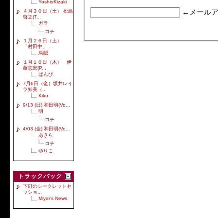
YoshioKizaki
４月３０日（土） 松島
←メールア
啓之(T...
ガラ
コチ
１月２６日（土）
「村田中」 ...
烏賊
１月１０日（木） 伊
藤志宏(P...
ばんび
7月6日（金）坂井レイ
ラ知美（...
Kiku
9/13 (日) 和田明(Vo...
明
コチ
4/03 (金) 和田明(Vo...
あきら
コチ
ゆりこ
トラックバック
下町のシークレットセ
ッショ...
Miya\'s News