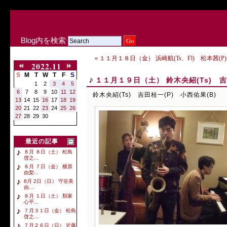
Blog内を検索
« １１月１８日（金） 浜崎航(Ts、Fl) 松本茜(P)
2022.11
S
M
T
W
T
F
S
１１月１９日（土） 鈴木央紹(Ts) 吉
1
2
3
4
5
6
7
8
9
10
11
12
鈴木央紹(Ts) 吉田桂一(P) 小西佑果(B)
13
14
15
16
17
18
19
20
21
22
23
24
25
26
27
28
29
30
最近の記事
８月 ８日（土） 松島
啓之...
８月 ７日（金） 横原
由梨...
8月 2日（日） 守谷美
由...
８月 １日（土） 類家
心平...
７月３１日（金） 松島
啓之...
７月２６日（日） 近藤