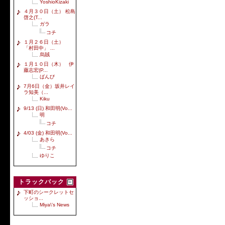
YoshioKizaki
４月３０日（土） 松島
啓之(T...
ガラ
コチ
１月２６日（土）
「村田中」 ...
烏賊
１月１０日（木） 伊
藤志宏(P...
ばんび
7月6日（金）坂井レイ
ラ知美（...
Kiku
9/13 (日) 和田明(Vo...
明
コチ
4/03 (金) 和田明(Vo...
あきら
コチ
ゆりこ
トラックバック
下町のシークレットセ
ッショ...
Miya\'s News