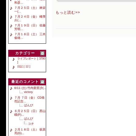
和彦...
７月２５日（土） 林栄
一(...
もっと読む>>
７月２４日（金） 峰厚
介(...
７月１９日（日） 佐藤
芳明...
７月１８日（土） 三木
俊雄...
カテゴリー
ライブレポート [ 3790
]
日記 [ 12 ]
最近のコメント
6/11 (土) 竹内亜里沙(...
victory
７月 ７日（金） CD発
売記念...
ばんび
６月２５日（日） 西山
瞳(P)...
ばんび
コチ
２月１８日（土） 荻原
亮(G)...