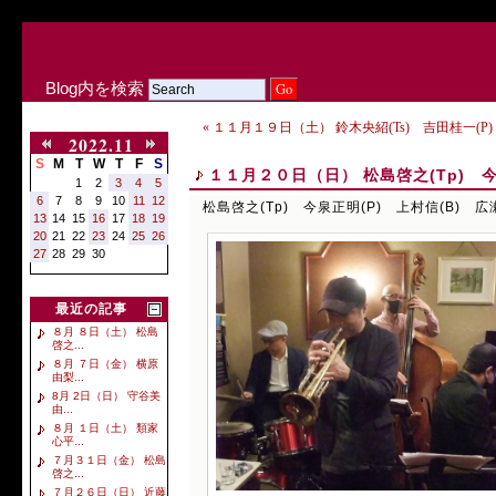
Blog内を検索
« １１月１９日（土） 鈴木央紹(Ts) 吉田桂一(P)
2022.11
S
M
T
W
T
F
S
１１月２０日（日） 松島啓之(Tp) 今泉
1
2
3
4
5
6
7
8
9
10
11
12
松島啓之(Tp) 今泉正明(P) 上村信(B) 広瀬
13
14
15
16
17
18
19
20
21
22
23
24
25
26
27
28
29
30
最近の記事
８月 ８日（土） 松島
啓之...
８月 ７日（金） 横原
由梨...
8月 2日（日） 守谷美
由...
８月 １日（土） 類家
心平...
７月３１日（金） 松島
啓之...
７月２６日（日） 近藤