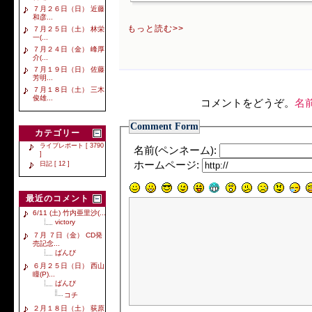
７月２６日（日） 近藤
和彦...
もっと読む>>
７月２５日（土） 林栄
一(...
７月２４日（金） 峰厚
介(...
７月１９日（日） 佐藤
芳明...
７月１８日（土） 三木
俊雄...
コメントをどうぞ。
名
Comment Form
カテゴリー
ライブレポート [ 3790
名前(ペンネーム):
]
ホームページ:
日記 [ 12 ]
最近のコメント
6/11 (土) 竹内亜里沙(...
victory
７月 ７日（金） CD発
売記念...
ばんび
６月２５日（日） 西山
瞳(P)...
ばんび
コチ
２月１８日（土） 荻原