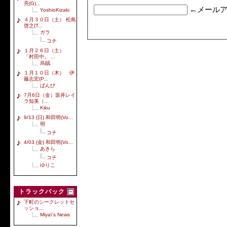
亮(G)...
←メールア
YoshioKizaki
４月３０日（土） 松島
啓之(T...
ガラ
コチ
１月２６日（土）
「村田中」 ...
烏賊
１月１０日（木） 伊
藤志宏(P...
ばんび
7月6日（金）坂井レイ
ラ知美（...
Kiku
9/13 (日) 和田明(Vo...
明
コチ
4/03 (金) 和田明(Vo...
あきら
コチ
ゆりこ
トラックバック
下町のシークレットセ
ッショ...
Miya\'s News