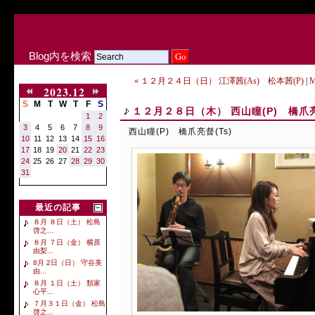
Blog内を検索
« １２月２４日（日） 江澤茜(As) 松本茜(P)
|
M
2023.12
S
M
T
W
T
F
S
１２月２８日（木） 西山瞳(P) 橋爪亮
1
2
3
4
5
6
7
8
9
西山瞳(P) 橋爪亮督(Ts)
10
11
12
13
14
15
16
17
18
19
20
21
22
23
24
25
26
27
28
29
30
31
最近の記事
８月 ８日（土） 松島
啓之...
８月 ７日（金） 横原
由梨...
8月 2日（日） 守谷美
由...
８月 １日（土） 類家
心平...
７月３１日（金） 松島
啓之...