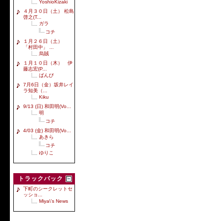
YoshioKizaki
４月３０日（土） 松島
啓之(T...
ガラ
コチ
１月２６日（土）
「村田中」 ...
烏賊
１月１０日（木） 伊
藤志宏(P...
ばんび
7月6日（金）坂井レイ
ラ知美（...
Kiku
9/13 (日) 和田明(Vo...
明
コチ
4/03 (金) 和田明(Vo...
あきら
コチ
ゆりこ
トラックバック
下町のシークレットセ
ッショ...
Miya\'s News