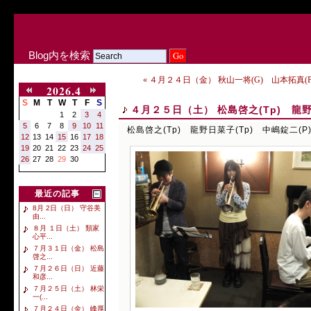
Blog内を検索
« ４月２４日（金） 秋山一将(G) 山本拓真(P)
2026.4
S
M
T
W
T
F
S
４月２５日（土） 松島啓之(Tp) 龍野
1
2
3
4
5
6
7
8
9
10
11
松島啓之(Tp) 龍野日菜子(Tp) 中嶋錠二(P
12
13
14
15
16
17
18
19
20
21
22
23
24
25
26
27
28
29
30
最近の記事
8月 2日（日） 守谷美
由...
８月 １日（土） 類家
心平...
７月３１日（金） 松島
啓之...
７月２６日（日） 近藤
和彦...
７月２５日（土） 林栄
一(...
７月２４日（金） 峰厚