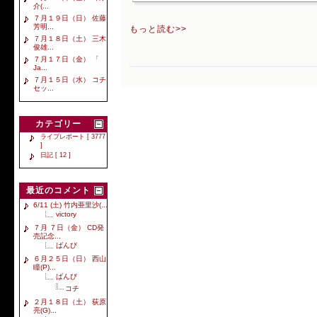
介(...
７月１９日（日） 佐藤
芳明...
もっと読む>>
７月１８日（土） 三木
俊雄...
７月１７日（金） 「
Ja...
７月１５日（水） コチ
セッ...
カテゴリー
ライブレポート [ 3777
]
日記 [ 12 ]
最近のコメント
6/11 (土) 竹内亜里沙(...
victory
７月 ７日（金） CD発
売記念...
ばんび
６月２５日（日） 西山
瞳(P)...
ばんび
コチ
２月１８日（土） 荻原
亮(G)...