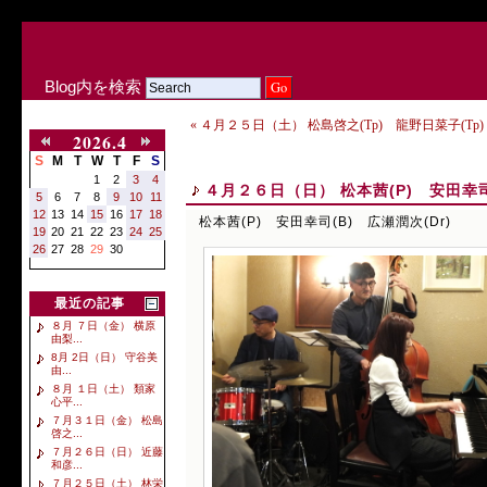
Blog内を検索
« ４月２５日（土） 松島啓之(Tp) 龍野日菜子(Tp)
2026.4
S
M
T
W
T
F
S
1
2
3
4
４月２６日（日） 松本茜(P) 安田幸司(
5
6
7
8
9
10
11
12
13
14
15
16
17
18
松本茜(P) 安田幸司(B) 広瀬潤次(Dr)
19
20
21
22
23
24
25
26
27
28
29
30
最近の記事
８月 ７日（金） 横原
由梨...
8月 2日（日） 守谷美
由...
８月 １日（土） 類家
心平...
７月３１日（金） 松島
啓之...
７月２６日（日） 近藤
和彦...
７月２５日（土） 林栄