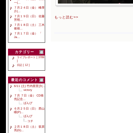
一(...
７月２４日（金） 峰厚
介(...
７月１９日（日） 佐藤
もっと読む>>
芳明...
７月１８日（土） 三木
俊雄...
７月１７日（金） 「
Ja...
カテゴリー
ライブレポート [ 3789
]
日記 [ 12 ]
最近のコメント
6/11 (土) 竹内亜里沙(...
victory
７月 ７日（金） CD発
売記念...
ばんび
６月２５日（日） 西山
瞳(P)...
ばんび
コチ
２月１８日（土） 荻原
亮(G)...