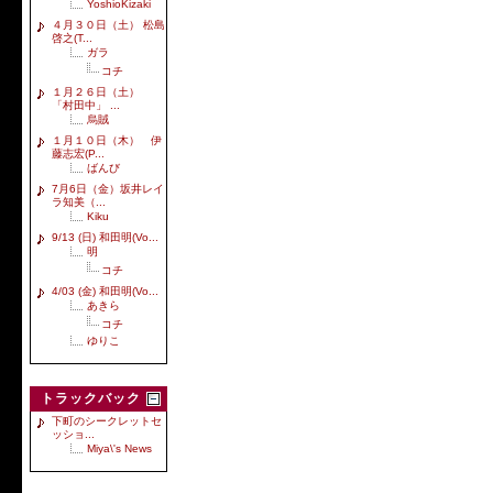
YoshioKizaki
４月３０日（土） 松島
啓之(T...
ガラ
コチ
１月２６日（土）
「村田中」 ...
烏賊
１月１０日（木） 伊
藤志宏(P...
ばんび
7月6日（金）坂井レイ
ラ知美（...
Kiku
9/13 (日) 和田明(Vo...
明
コチ
4/03 (金) 和田明(Vo...
あきら
コチ
ゆりこ
トラックバック
下町のシークレットセ
ッショ...
Miya\'s News