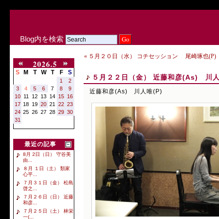
Blog内を検索
« ５月２０日（水） コチセッション 尾崎琢也(P) 
2026.5
S
M
T
W
T
F
S
５月２２日（金） 近藤和彦(As) 川人
1
2
3
4
5
6
7
8
9
近藤和彦(As) 川人唯(P)
10
11
12
13
14
15
16
17
18
19
20
21
22
23
24
25
26
27
28
29
30
31
最近の記事
8月 2日（日） 守谷美
由...
８月 １日（土） 類家
心平...
７月３１日（金） 松島
啓之...
７月２６日（日） 近藤
和彦...
７月２５日（土） 林栄
一(...