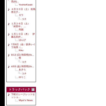
亮(G)...
YoshioKizaki
４月３０日（土） 松島
啓之(T...
ガラ
コチ
１月２６日（土）
「村田中」 ...
烏賊
１月１０日（木） 伊
藤志宏(P...
ばんび
7月6日（金）坂井レイ
ラ知美（...
Kiku
9/13 (日) 和田明(Vo...
明
コチ
4/03 (金) 和田明(Vo...
あきら
コチ
ゆりこ
トラックバック
下町のシークレットセ
ッショ...
Miya\'s News