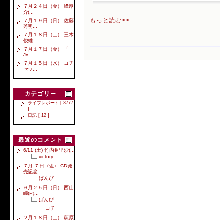
７月２４日（金） 峰厚
介(...
もっと読む>>
７月１９日（日） 佐藤
芳明...
７月１８日（土） 三木
俊雄...
７月１７日（金） 「
Ja...
７月１５日（水） コチ
セッ...
カテゴリー
ライブレポート [ 3777
]
日記 [ 12 ]
最近のコメント
6/11 (土) 竹内亜里沙(...
victory
７月 ７日（金） CD発
売記念...
ばんび
６月２５日（日） 西山
瞳(P)...
ばんび
コチ
２月１８日（土） 荻原