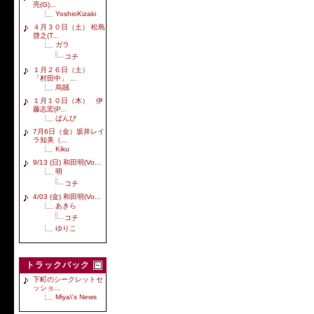
亮(G)...
YoshioKizaki
４月３０日（土） 松島
啓之(T...
ガラ
コチ
１月２６日（土）
「村田中」 ...
烏賊
１月１０日（木） 伊
藤志宏(P...
ばんび
7月6日（金）坂井レイ
ラ知美（...
Kiku
9/13 (日) 和田明(Vo...
明
コチ
4/03 (金) 和田明(Vo...
あきら
コチ
ゆりこ
トラックバック
下町のシークレットセ
ッショ...
Miya\'s News