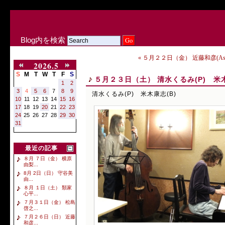
Blog内を検索
« ５月２２日（金） 近藤和彦(As
2026.5
S
M
T
W
T
F
S
５月２３日（土） 清水くるみ(P) 米木
1
2
3
4
5
6
7
8
9
清水くるみ(P) 米木康志(B)
10
11
12
13
14
15
16
17
18
19
20
21
22
23
24
25
26
27
28
29
30
31
最近の記事
８月 ７日（金） 横原
由梨...
8月 2日（日） 守谷美
由...
８月 １日（土） 類家
心平...
７月３１日（金） 松島
啓之...
７月２６日（日） 近藤
和彦...