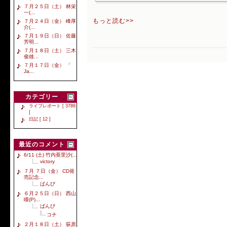
７月２５日（土） 林栄
一(...
もっと読む>>
７月２４日（金） 峰厚
介(...
７月１９日（日） 佐藤
芳明...
７月１８日（土） 三木
俊雄...
７月１７日（金） 「
Ja...
カテゴリー
ライブレポート [ 3789
]
日記 [ 12 ]
最近のコメント
6/11 (土) 竹内亜里沙(...
victory
７月 ７日（金） CD発
売記念...
ばんび
６月２５日（日） 西山
瞳(P)...
ばんび
コチ
２月１８日（土） 荻原