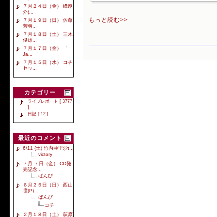
７月２４日（金） 峰厚
介(...
もっと読む>>
７月１９日（日） 佐藤
芳明...
７月１８日（土） 三木
俊雄...
７月１７日（金） 「
Ja...
７月１５日（水） コチ
セッ...
カテゴリー
ライブレポート [ 3777
]
日記 [ 12 ]
最近のコメント
6/11 (土) 竹内亜里沙(...
victory
７月 ７日（金） CD発
売記念...
ばんび
６月２５日（日） 西山
瞳(P)...
ばんび
コチ
２月１８日（土） 荻原