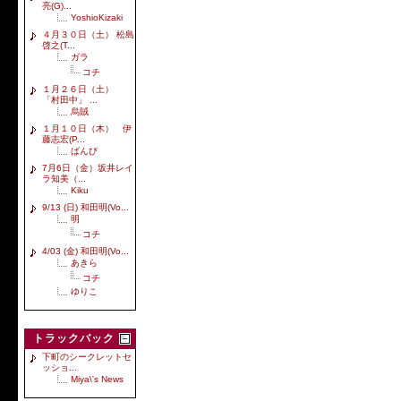
亮(G)...
YoshioKizaki
４月３０日（土） 松島
啓之(T...
ガラ
コチ
１月２６日（土）
「村田中」 ...
烏賊
１月１０日（木） 伊
藤志宏(P...
ばんび
7月6日（金）坂井レイ
ラ知美（...
Kiku
9/13 (日) 和田明(Vo...
明
コチ
4/03 (金) 和田明(Vo...
あきら
コチ
ゆりこ
トラックバック
下町のシークレットセ
ッショ...
Miya\'s News