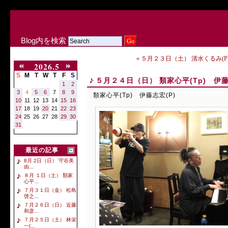
Blog内を検索
« ５月２３日（土） 清水くるみ(P
2026.5
S
M
T
W
T
F
S
５月２４日（日） 類家心平(Tp) 伊藤
1
2
3
4
5
6
7
8
9
類家心平(Tp) 伊藤志宏(P)
10
11
12
13
14
15
16
17
18
19
20
21
22
23
24
25
26
27
28
29
30
31
最近の記事
8月 2日（日） 守谷美
由...
８月 １日（土） 類家
心平...
７月３１日（金） 松島
啓之...
７月２６日（日） 近藤
和彦...
７月２５日（土） 林栄
一(...