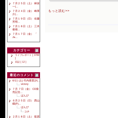
７月２５日（土） 林栄
一(...
もっと読む>>
７月２４日（金） 峰厚
介(...
７月１９日（日） 佐藤
芳明...
７月１８日（土） 三木
俊雄...
７月１７日（金） 「
Ja...
カテゴリー
ライブレポート [ 3789
]
日記 [ 12 ]
最近のコメント
6/11 (土) 竹内亜里沙(...
victory
７月 ７日（金） CD発
売記念...
ばんび
６月２５日（日） 西山
瞳(P)...
ばんび
コチ
２月１８日（土） 荻原