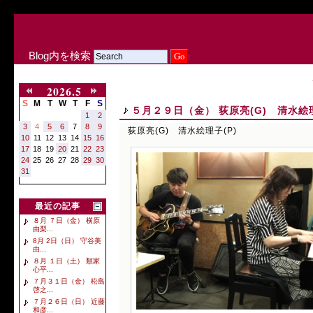
Blog内を検索
2026.5
S
M
T
W
T
F
S
５月２９日（金） 荻原亮(G) 清水絵理
1
2
3
4
5
6
7
8
9
荻原亮(G) 清水絵理子(P)
10
11
12
13
14
15
16
17
18
19
20
21
22
23
24
25
26
27
28
29
30
31
最近の記事
８月 ７日（金） 横原
由梨...
8月 2日（日） 守谷美
由...
８月 １日（土） 類家
心平...
７月３１日（金） 松島
啓之...
７月２６日（日） 近藤
和彦...