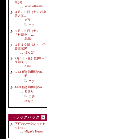
亮(G)...
YoshioKizaki
４月３０日（土） 松島
啓之(T...
ガラ
コチ
１月２６日（土）
「村田中」 ...
烏賊
１月１０日（木） 伊
藤志宏(P...
ばんび
7月6日（金）坂井レイ
ラ知美（...
Kiku
9/13 (日) 和田明(Vo...
明
コチ
4/03 (金) 和田明(Vo...
あきら
コチ
ゆりこ
トラックバック
下町のシークレットセ
ッショ...
Miya\'s News