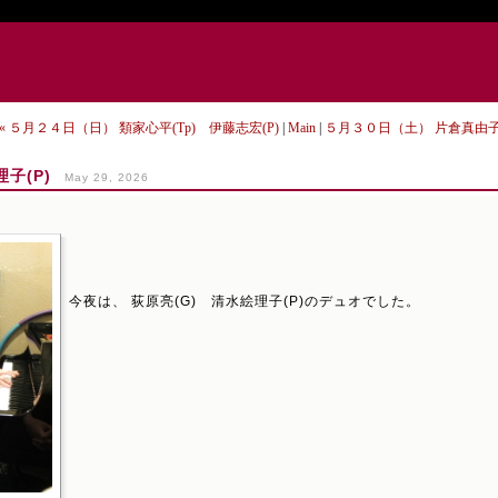
« ５月２４日（日） 類家心平(Tp) 伊藤志宏(P)
|
Main
|
５月３０日（土） 片倉真由子(
子(P)
May 29, 2026
今夜は、 荻原亮(G) 清水絵理子(P)のデュオでした。