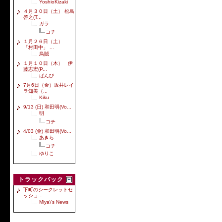
YoshioKizaki
４月３０日（土） 松島
啓之(T...
ガラ
コチ
１月２６日（土）
「村田中」 ...
烏賊
１月１０日（木） 伊
藤志宏(P...
ばんび
7月6日（金）坂井レイ
ラ知美（...
Kiku
9/13 (日) 和田明(Vo...
明
コチ
4/03 (金) 和田明(Vo...
あきら
コチ
ゆりこ
トラックバック
下町のシークレットセ
ッショ...
Miya\'s News