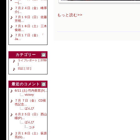
一(...
７月２４日（金） 峰厚
介(...
もっと読む>>
７月１９日（日） 佐藤
芳明...
７月１８日（土） 三木
俊雄...
７月１７日（金） 「
Ja...
カテゴリー
ライブレポート [ 3789
]
日記 [ 12 ]
最近のコメント
6/11 (土) 竹内亜里沙(...
victory
７月 ７日（金） CD発
売記念...
ばんび
６月２５日（日） 西山
瞳(P)...
ばんび
コチ
２月１８日（土） 荻原
亮(G)...