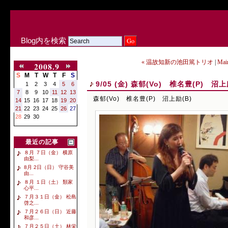
Blog内を検索
« 温故知新の池田篤トリオ
|
Mai
2008.9
S
M
T
W
T
F
S
9/05 (金) 森郁(Vo) 椎名豊(P) 沼上
1
2
3
4
5
6
7
8
9
10
11
12
13
森郁(Vo) 椎名豊(P) 沼上励(B)
14
15
16
17
18
19
20
21
22
23
24
25
26
27
28
29
30
最近の記事
８月 ７日（金） 横原
由梨...
8月 2日（日） 守谷美
由...
８月 １日（土） 類家
心平...
７月３１日（金） 松島
啓之...
７月２６日（日） 近藤
和彦...
７月２５日（土） 林栄