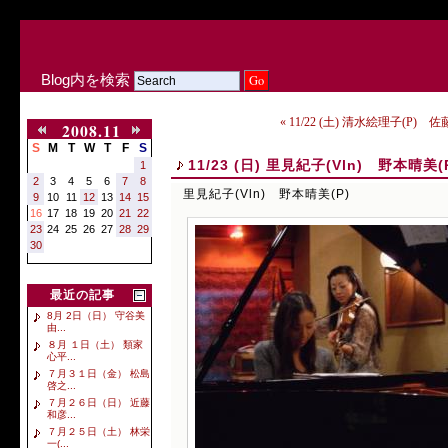
Blog内を検索
« 11/22 (土) 清水絵理子(P)
2008.11
S
M
T
W
T
F
S
11/23 (日) 里見紀子(Vln) 野本晴美(
1
2
3
4
5
6
7
8
里見紀子(Vln) 野本晴美(P)
9
10
11
12
13
14
15
16
17
18
19
20
21
22
23
24
25
26
27
28
29
30
最近の記事
8月 2日（日） 守谷美
由...
８月 １日（土） 類家
心平...
７月３１日（金） 松島
啓之...
７月２６日（日） 近藤
和彦...
７月２５日（土） 林栄
一(...