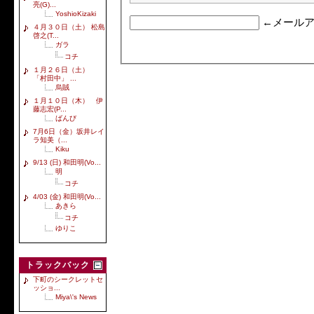
亮(G)...
YoshioKizaki
←メールア
４月３０日（土） 松島
啓之(T...
ガラ
コチ
１月２６日（土）
「村田中」 ...
烏賊
１月１０日（木） 伊
藤志宏(P...
ばんび
7月6日（金）坂井レイ
ラ知美（...
Kiku
9/13 (日) 和田明(Vo...
明
コチ
4/03 (金) 和田明(Vo...
あきら
コチ
ゆりこ
トラックバック
下町のシークレットセ
ッショ...
Miya\'s News