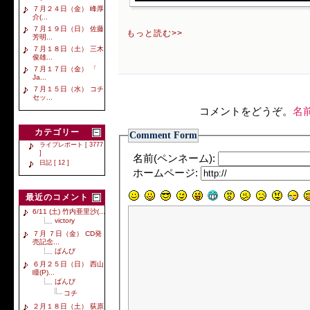
７月２４日（金） 峰厚
介(...
７月１９日（日） 佐藤
もっと読む>>
芳明...
７月１８日（土） 三木
俊雄...
７月１７日（金） 「
Ja...
７月１５日（水） コチ
セッ...
コメントをどうぞ。
名
カテゴリー
Comment Form
ライブレポート [ 3777
]
名前(ペンネーム):
日記 [ 12 ]
ホームページ:
最近のコメント
6/11 (土) 竹内亜里沙(...
victory
７月 ７日（金） CD発
売記念...
ばんび
６月２５日（日） 西山
瞳(P)...
ばんび
コチ
２月１８日（土） 荻原