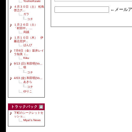
YoshioKizaki
４月３０日（土） 松島
←メールア
啓之(T...
ガラ
コチ
１月２６日（土）
「村田中」 ...
烏賊
１月１０日（木） 伊
藤志宏(P...
ばんび
7月6日（金）坂井レイ
ラ知美（...
Kiku
9/13 (日) 和田明(Vo...
明
コチ
4/03 (金) 和田明(Vo...
あきら
コチ
ゆりこ
トラックバック
下町のシークレットセ
ッショ...
Miya\'s News