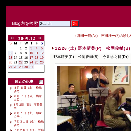
Blog内を検索
« 澤田一範(As) 吉田桂一(P)の珍
2009.12
S
M
T
W
T
F
S
12/26 (土) 野本晴美(P) 松岡俊輔(B
1
2
3
4
5
6
7
8
9
10
11
12
野本晴美(P) 松岡俊輔(B) 今泉総之輔(Dr)
13
14
15
16
17
18
19
20
21
22
23
24
25
26
27
28
29
30
31
最近の記事
８月 ８日（土） 松島
啓之...
８月 ７日（金） 横原
由梨...
8月 2日（日） 守谷美
由...
８月 １日（土） 類家
心平...
７月３１日（金） 松島
啓之...
７月２６日（日） 近藤