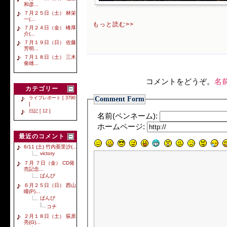
和彦...
７月２５日（土） 林栄
一(...
もっと読む>>
７月２４日（金） 峰厚
介(...
７月１９日（日） 佐藤
芳明...
７月１８日（土） 三木
俊雄...
コメントをどうぞ。
名
カテゴリー
Comment Form
ライブレポート [ 3790
]
日記 [ 12 ]
名前(ペンネーム):
ホームページ:
最近のコメント
6/11 (土) 竹内亜里沙(...
victory
７月 ７日（金） CD発
売記念...
ばんび
６月２５日（日） 西山
瞳(P)...
ばんび
コチ
２月１８日（土） 荻原
亮(G)...