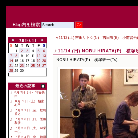
Blog内を検索
« 11/13 (土) 吉田サトシ(G) 吉田豊(B) 小前賢吾(
2010.11
S
M
T
W
T
F
S
11/14 (日) NOBU HIRATA(P) 横塚
1
2
3
4
5
6
7
8
9
10
11
12
13
NOBU HIRATA(P) 横塚研一(Ts)
14
15
16
17
18
19
20
21
22
23
24
25
26
27
28
29
30
最近の記事
8月 2日（日） 守谷美
由...
８月 １日（土） 類家
心平...
７月３１日（金） 松島
啓之...
７月２６日（日） 近藤
和彦...
７月２５日（土） 林栄
一(...
７月２４日（金） 峰厚