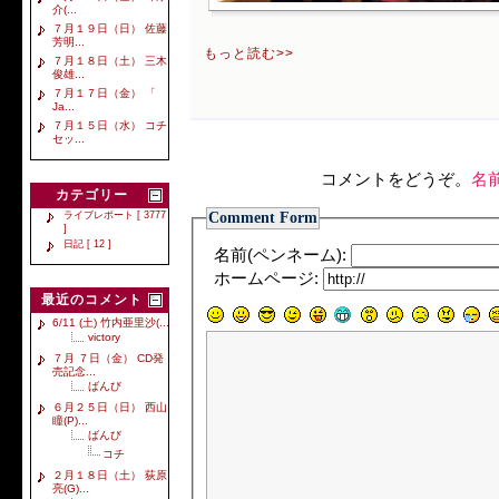
介(...
７月１９日（日） 佐藤
芳明...
もっと読む>>
７月１８日（土） 三木
俊雄...
７月１７日（金） 「
Ja...
７月１５日（水） コチ
セッ...
コメントをどうぞ。
名
カテゴリー
Comment Form
ライブレポート [ 3777
]
日記 [ 12 ]
名前(ペンネーム):
ホームページ:
最近のコメント
6/11 (土) 竹内亜里沙(...
victory
７月 ７日（金） CD発
売記念...
ばんび
６月２５日（日） 西山
瞳(P)...
ばんび
コチ
２月１８日（土） 荻原
亮(G)...