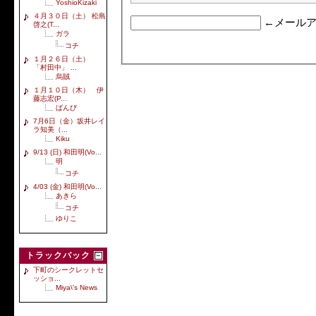
YoshioKizaki
４月３０日（土） 松島
←メールア
啓之(T...
ガラ
コチ
１月２６日（土）
「村田中」 ...
烏賊
１月１０日（木） 伊
藤志宏(P...
ばんび
7月6日（金）坂井レイ
ラ知美（...
Kiku
9/13 (日) 和田明(Vo...
明
コチ
4/03 (金) 和田明(Vo...
あきら
コチ
ゆりこ
トラックバック
下町のシークレットセ
ッショ...
Miya\'s News