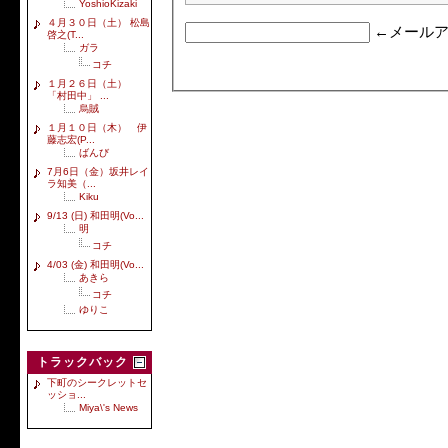
YoshioKizaki
４月３０日（土） 松島
←メールア
啓之(T...
ガラ
コチ
１月２６日（土）
「村田中」 ...
烏賊
１月１０日（木） 伊
藤志宏(P...
ばんび
7月6日（金）坂井レイ
ラ知美（...
Kiku
9/13 (日) 和田明(Vo...
明
コチ
4/03 (金) 和田明(Vo...
あきら
コチ
ゆりこ
トラックバック
下町のシークレットセ
ッショ...
Miya\'s News