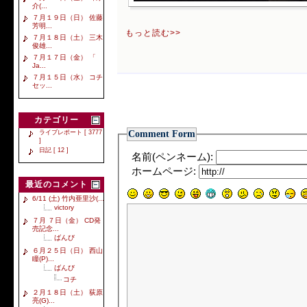
介(...
７月１９日（日） 佐藤
芳明...
もっと読む>>
７月１８日（土） 三木
俊雄...
７月１７日（金） 「
Ja...
７月１５日（水） コチ
セッ...
カテゴリー
Comment Form
ライブレポート [ 3777
]
日記 [ 12 ]
名前(ペンネーム):
ホームページ:
最近のコメント
6/11 (土) 竹内亜里沙(...
victory
７月 ７日（金） CD発
売記念...
ばんび
６月２５日（日） 西山
瞳(P)...
ばんび
コチ
２月１８日（土） 荻原
亮(G)...