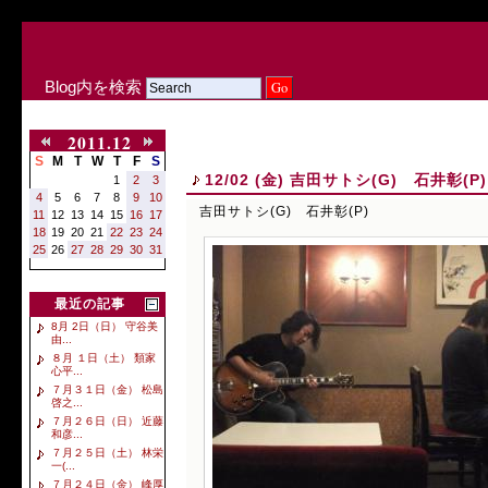
Blog内を検索
2011.12
S
M
T
W
T
F
S
12/02 (金) 吉田サトシ(G) 石井彰(P)
1
2
3
4
5
6
7
8
9
10
吉田サトシ(G) 石井彰(P)
11
12
13
14
15
16
17
18
19
20
21
22
23
24
25
26
27
28
29
30
31
最近の記事
8月 2日（日） 守谷美
由...
８月 １日（土） 類家
心平...
７月３１日（金） 松島
啓之...
７月２６日（日） 近藤
和彦...
７月２５日（土） 林栄
一(...
７月２４日（金） 峰厚