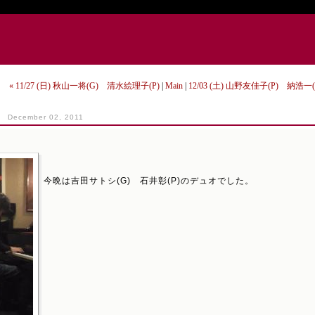
« 11/27 (日) 秋山一将(G) 清水絵理子(P)
|
Main
|
12/03 (土) 山野友佳子(P) 納浩一
December 02, 2011
今晩は吉田サトシ(G) 石井彰(P)のデュオでした。