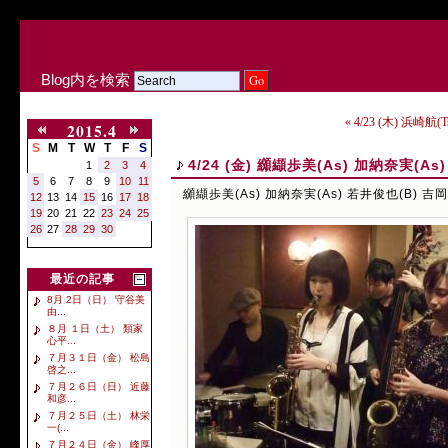
Blog内を検索
« 4/23 (木) 浜崎航(
2015.4
S
M
T
W
T
F
S
4/24 (金) 纐纈歩美(As) 加納奈実(As
1
2
3
4
5
6
7
8
9
10
11
纐纈歩美(As) 加納奈実(As) 若井俊也(B) 吉岡
12
13
14
15
16
17
18
19
20
21
22
23
24
25
26
27
28
29
30
最近の記事
8月 2日（日） 守谷美
由...
８月 １日（土） 類家
心平...
７月３１日（金） 松島
啓之...
７月２６日（日） 近藤
和彦...
７月２５日（土） 林栄
一(...
７月２４日（金） 峰厚