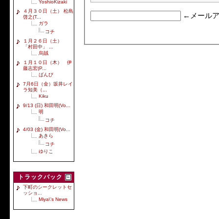
YoshioKizaki
４月３０日（土） 松島
←メールア
啓之(T...
ガラ
コチ
１月２６日（土）
「村田中」 ...
烏賊
１月１０日（木） 伊
藤志宏(P...
ばんび
7月6日（金）坂井レイ
ラ知美（...
Kiku
9/13 (日) 和田明(Vo...
明
コチ
4/03 (金) 和田明(Vo...
あきら
コチ
ゆりこ
トラックバック
下町のシークレットセ
ッショ...
Miya\'s News