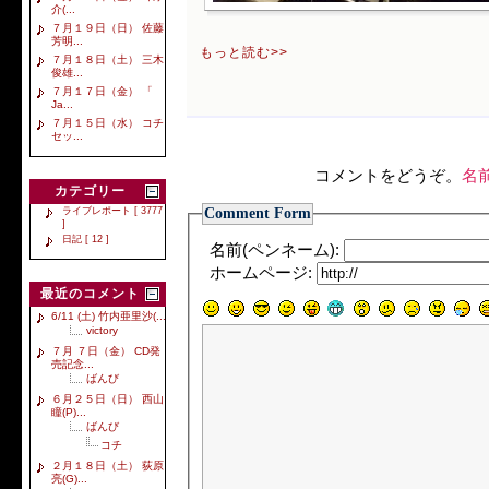
介(...
７月１９日（日） 佐藤
芳明...
もっと読む>>
７月１８日（土） 三木
俊雄...
７月１７日（金） 「
Ja...
７月１５日（水） コチ
セッ...
コメントをどうぞ。
名
カテゴリー
Comment Form
ライブレポート [ 3777
]
日記 [ 12 ]
名前(ペンネーム):
ホームページ:
最近のコメント
6/11 (土) 竹内亜里沙(...
victory
７月 ７日（金） CD発
売記念...
ばんび
６月２５日（日） 西山
瞳(P)...
ばんび
コチ
２月１８日（土） 荻原
亮(G)...