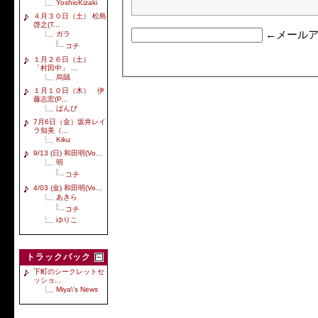
YoshioKizaki
４月３０日（土） 松島
啓之(T...
←メールア
ガラ
コチ
１月２６日（土）
「村田中」 ...
烏賊
１月１０日（木） 伊
藤志宏(P...
ばんび
7月6日（金）坂井レイ
ラ知美（...
Kiku
9/13 (日) 和田明(Vo...
明
コチ
4/03 (金) 和田明(Vo...
あきら
コチ
ゆりこ
トラックバック
下町のシークレットセ
ッショ...
Miya\'s News