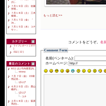
介(...
７月１９日（日） 佐藤
芳明...
７月１８日（土） 三木
もっと読む>>
俊雄...
７月１７日（金） 「
Ja...
７月１５日（水） コチ
セッ...
カテゴリー
コメントをどうぞ。
名
ライブレポート [ 3777
]
Comment Form
日記 [ 12 ]
名前(ペンネーム):
ホームページ:
最近のコメント
6/11 (土) 竹内亜里沙(...
victory
７月 ７日（金） CD発
売記念...
ばんび
６月２５日（日） 西山
瞳(P)...
ばんび
コチ
２月１８日（土） 荻原
亮(G)...