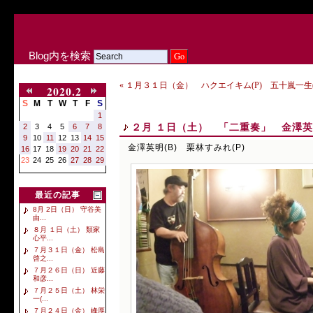
Blog内を検索
« １月３１日（金） ハクエイキム(P) 五十嵐一生(
2020.2
S
M
T
W
T
F
S
1
２月 １日（土） 「二重奏」 金澤英明
2
3
4
5
6
7
8
9
10
11
12
13
14
15
金澤英明(B) 栗林すみれ(P)
16
17
18
19
20
21
22
23
24
25
26
27
28
29
最近の記事
8月 2日（日） 守谷美
由...
８月 １日（土） 類家
心平...
７月３１日（金） 松島
啓之...
７月２６日（日） 近藤
和彦...
７月２５日（土） 林栄
一(...
７月２４日（金） 峰厚