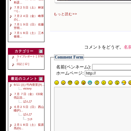
和彦...
７月２５日（土） 林栄
一(...
もっと読む>>
７月２４日（金） 峰厚
介(...
７月１９日（日） 佐藤
芳明...
７月１８日（土） 三木
俊雄...
コメントをどうぞ。
名
カテゴリー
Comment Form
ライブレポート [ 3790
]
日記 [ 12 ]
名前(ペンネーム):
ホームページ:
最近のコメント
6/11 (土) 竹内亜里沙(...
victory
７月 ７日（金） CD発
売記念...
ばんび
６月２５日（日） 西山
瞳(P)...
ばんび
コチ
２月１８日（土） 荻原
亮(G)...