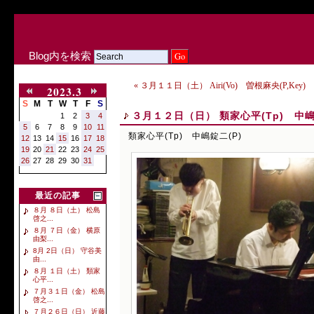
Blog内を検索
« ３月１１日（土） Airi(Vo) 曽根麻央(P,Key)
2023.3
S
M
T
W
T
F
S
３月１２日（日） 類家心平(Tp) 中嶋
1
2
3
4
5
6
7
8
9
10
11
類家心平(Tp) 中嶋錠二(P)
12
13
14
15
16
17
18
19
20
21
22
23
24
25
26
27
28
29
30
31
最近の記事
８月 ８日（土） 松島
啓之...
８月 ７日（金） 横原
由梨...
8月 2日（日） 守谷美
由...
８月 １日（土） 類家
心平...
７月３１日（金） 松島
啓之...
７月２６日（日） 近藤