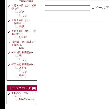
YoshioKizaki
４月３０日（土） 松島
←メールア
啓之(T...
ガラ
コチ
１月２６日（土）
「村田中」 ...
烏賊
１月１０日（木） 伊
藤志宏(P...
ばんび
7月6日（金）坂井レイ
ラ知美（...
Kiku
9/13 (日) 和田明(Vo...
明
コチ
4/03 (金) 和田明(Vo...
あきら
コチ
ゆりこ
トラックバック
下町のシークレットセ
ッショ...
Miya\'s News