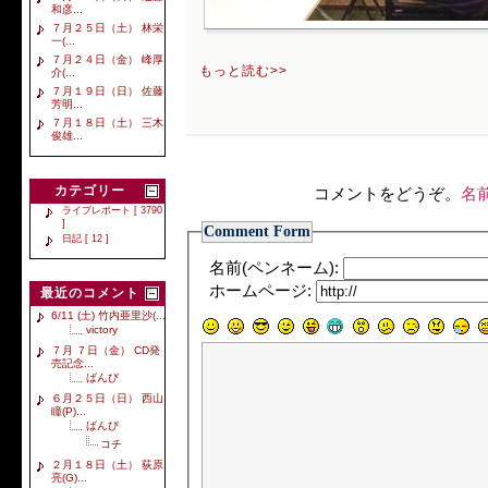
和彦...
７月２５日（土） 林栄
一(...
７月２４日（金） 峰厚
もっと読む>>
介(...
７月１９日（日） 佐藤
芳明...
７月１８日（土） 三木
俊雄...
カテゴリー
コメントをどうぞ。
名
ライブレポート [ 3790
]
Comment Form
日記 [ 12 ]
名前(ペンネーム):
ホームページ:
最近のコメント
6/11 (土) 竹内亜里沙(...
victory
７月 ７日（金） CD発
売記念...
ばんび
６月２５日（日） 西山
瞳(P)...
ばんび
コチ
２月１８日（土） 荻原
亮(G)...