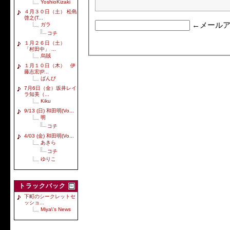
YoshioKizaki
４月３０日（土） 松島
啓之(T...
←メールア
ガラ
コチ
１月２６日（土）
「村田中」 ...
烏賊
１月１０日（木） 伊
藤志宏(P...
ばんび
7月6日（金）坂井レイ
ラ知美（...
Kiku
9/13 (日) 和田明(Vo...
明
コチ
4/03 (金) 和田明(Vo...
あきら
コチ
ゆりこ
トラックバック
下町のシークレットセ
ッショ...
Miya\'s News