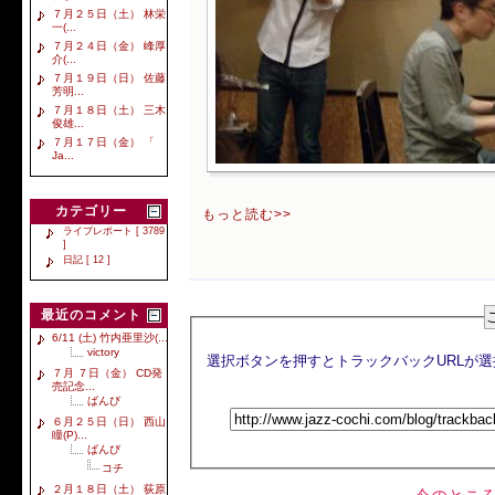
７月２５日（土） 林栄
一(...
７月２４日（金） 峰厚
介(...
７月１９日（日） 佐藤
芳明...
７月１８日（土） 三木
俊雄...
７月１７日（金） 「
Ja...
カテゴリー
もっと読む>>
ライブレポート [ 3789
]
日記 [ 12 ]
最近のコメント
6/11 (土) 竹内亜里沙(...
victory
７月 ７日（金） CD発
売記念...
ばんび
６月２５日（日） 西山
瞳(P)...
ばんび
コチ
２月１８日（土） 荻原