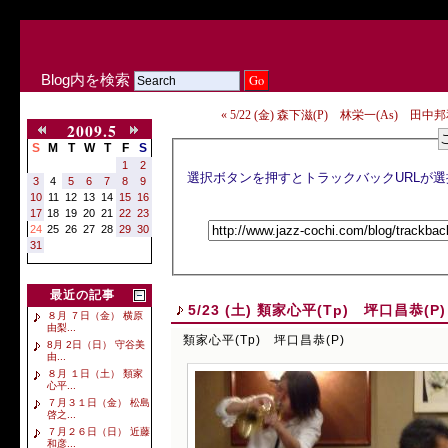
Blog内を検索
« 5/22 (金) 森下滋(P) 林栄一(As) 田中邦和
2009.5
S
M
T
W
T
F
S
1
2
3
4
5
6
7
8
9
10
11
12
13
14
15
16
17
18
19
20
21
22
23
24
25
26
27
28
29
30
31
最近の記事
5/23 (土) 類家心平(Tp) 坪口昌恭(P)
８月 ７日（金） 横原
由梨...
類家心平(Tp) 坪口昌恭(P)
8月 2日（日） 守谷美
由...
８月 １日（土） 類家
心平...
７月３１日（金） 松島
啓之...
７月２６日（日） 近藤
和彦...