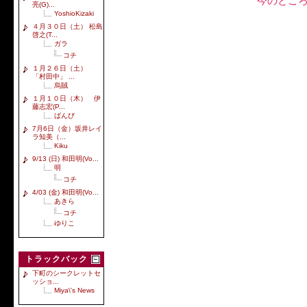
今のとこ
亮(G)...
YoshioKizaki
４月３０日（土） 松島
啓之(T...
ガラ
コチ
１月２６日（土）
「村田中」 ...
烏賊
１月１０日（木） 伊
藤志宏(P...
ばんび
7月6日（金）坂井レイ
ラ知美（...
Kiku
9/13 (日) 和田明(Vo...
明
コチ
4/03 (金) 和田明(Vo...
あきら
コチ
ゆりこ
トラックバック
下町のシークレットセ
ッショ...
Miya\'s News