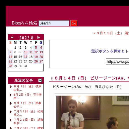
Blog内を検索
« ８月１３日（土） 清水
2022.8
S
M
T
W
T
F
S
1
2
3
4
5
6
7
8
9
10
11
12
13
14
15
16
17
18
19
20
21
22
23
24
25
26
27
28
29
30
31
８月１４日（日） ビリージーン(As、
最近の記事
ビリージーン(As、Vo) 石井ひなた（P）
８月 ７日（金） 横原
由梨...
8月 2日（日） 守谷美
由...
８月 １日（土） 類家
心平...
７月３１日（金） 松島
啓之...
７月２６日（日） 近藤
和彦...
７月２５日（土） 林栄