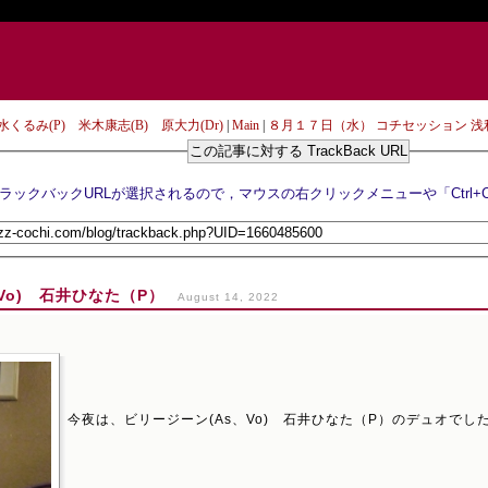
くるみ(P) 米木康志(B) 原大力(Dr)
|
Main
|
８月１７日（水） コチセッション 浅利史
この記事に対する TrackBack URL
Vo) 石井ひなた（P）
August 14, 2022
今夜は、ビリージーン(As、Vo) 石井ひなた（P）のデュオでし