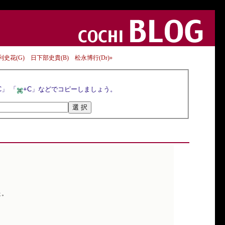
花(G) 日下部史貴(B) 松永博行(Dr)»
選択ボタンを押すとトラックバックURLが選択されるので，マウスの右クリックメニューや「Ctrl+C」 「
+C」などでコピーしましょう。
た。