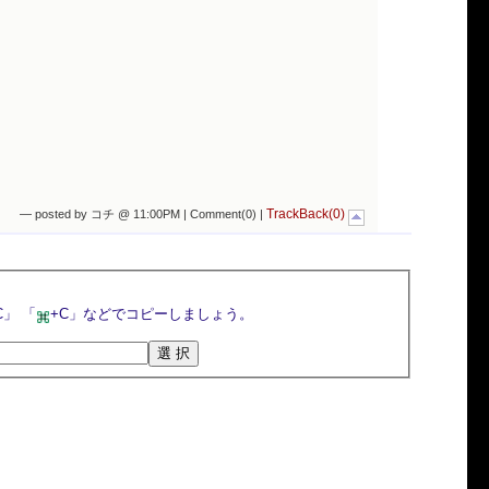
TrackBack(0)
— posted by コチ @ 11:00PM |
Comment(0)
|
選択ボタンを押すとトラックバックURLが選択されるので，マウスの右クリックメニューや「Ctrl+C」 「
+C」などでコピーしましょう。