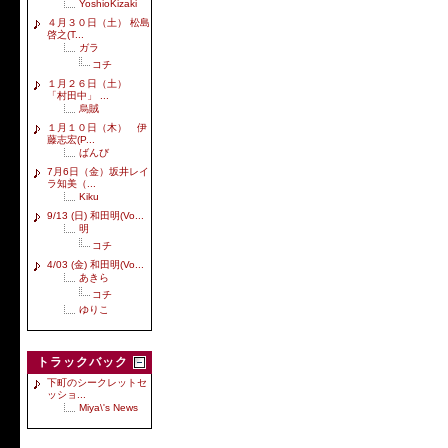
YoshioKizaki
４月３０日（土） 松島
啓之(T...
ガラ
コチ
１月２６日（土）
「村田中」 ...
烏賊
１月１０日（木） 伊
藤志宏(P...
ばんび
7月6日（金）坂井レイ
ラ知美（...
Kiku
9/13 (日) 和田明(Vo...
明
コチ
4/03 (金) 和田明(Vo...
あきら
コチ
ゆりこ
トラックバック
下町のシークレットセ
ッショ...
Miya\'s News