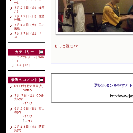
一(...
７月２４日（金） 峰厚
介(...
７月１９日（日） 佐藤
芳明...
７月１８日（土） 三木
俊雄...
７月１７日（金） 「
Ja...
もっと読む>>
カテゴリー
ライブレポート [ 3789
]
日記 [ 12 ]
最近のコメント
6/11 (土) 竹内亜里沙(...
victory
７月 ７日（金） CD発
売記念...
ばんび
６月２５日（日） 西山
瞳(P)...
ばんび
コチ
２月１８日（土） 荻原
亮(G)...