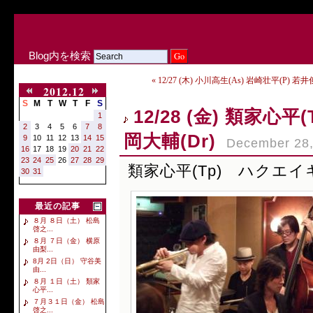
Blog内を検索
« 12/27 (木) 小川高生(As) 岩崎壮平(P) 若井
2012.12
S
M
T
W
T
F
S
12/28 (金) 類家心
1
2
3
4
5
6
7
8
岡大輔(Dr)
9
10
11
12
13
14
15
December 28,
16
17
18
19
20
21
22
23
24
25
26
27
28
29
類家心平(Tp) ハクエイキ
30
31
最近の記事
８月 ８日（土） 松島
啓之...
８月 ７日（金） 横原
由梨...
8月 2日（日） 守谷美
由...
８月 １日（土） 類家
心平...
７月３１日（金） 松島
啓之...