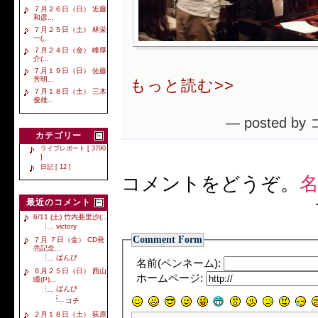
７月２６日（日） 近藤
和彦...
７月２５日（土） 林栄
一(...
７月２４日（金） 峰厚
介(...
７月１９日（日） 佐藤
芳明...
もっと読む>>
７月１８日（土） 三木
俊雄...
— posted by
カテゴリー
ライブレポート [ 3790
]
日記 [ 12 ]
コメントをどうぞ。
名
最近のコメント
6/11 (土) 竹内亜里沙(...
victory
Comment Form
７月 ７日（金） CD発
売記念...
ばんび
名前(ペンネーム):
６月２５日（日） 西山
ホームページ:
瞳(P)...
ばんび
コチ
２月１８日（土） 荻原