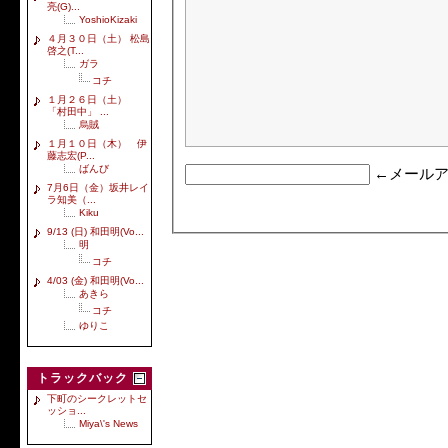
亮(G)...
YoshioKizaki
４月３０日（土） 松島
啓之(T...
ガラ
コチ
１月２６日（土）
「村田中」 ...
烏賊
１月１０日（木） 伊
藤志宏(P...
ばんび
←メールア
7月6日（金）坂井レイ
ラ知美（...
Kiku
9/13 (日) 和田明(Vo...
明
コチ
4/03 (金) 和田明(Vo...
あきら
コチ
ゆりこ
トラックバック
下町のシークレットセ
ッショ...
Miya\'s News