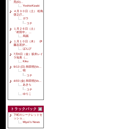
亮(G)...
YoshioKizaki
４月３０日（土） 松島
啓之(T...
ガラ
コチ
１月２６日（土）
「村田中」 ...
烏賊
１月１０日（木） 伊
藤志宏(P...
ばんび
7月6日（金）坂井レイ
ラ知美（...
Kiku
9/13 (日) 和田明(Vo...
明
コチ
4/03 (金) 和田明(Vo...
あきら
コチ
ゆりこ
トラックバック
下町のシークレットセ
ッショ...
Miya\'s News