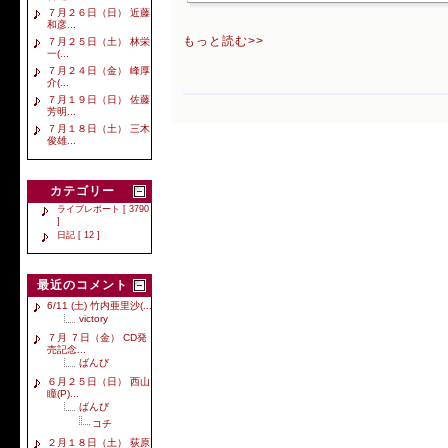
７月２６日（日） 近藤
和彦...
もっと読む>>
７月２５日（土） 林栄
一(...
７月２４日（金） 峰厚
介(...
７月１９日（日） 佐藤
芳明...
７月１８日（土） 三木
俊雄...
カテゴリー
ライブレポート [ 3790
]
日記 [ 12 ]
最近のコメント
6/11 (土) 竹内亜里沙(...
victory
７月 ７日（金） CD発
売記念...
ばんび
６月２５日（日） 西山
瞳(P)...
ばんび
コチ
２月１８日（土） 荻原