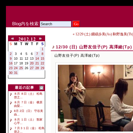
Blog内を検索
« 12/29 (土) 纐纈歩美(As) 駒野逸美(T
2012.12
S
M
T
W
T
F
S
12/30 (日) 山野友佳子(P) 高澤綾(Tp)
1
2
3
4
5
6
7
8
山野友佳子(P) 高澤綾(Tp)
9
10
11
12
13
14
15
16
17
18
19
20
21
22
23
24
25
26
27
28
29
30
31
最近の記事
８月 ８日（土） 松島
啓之...
８月 ７日（金） 横原
由梨...
8月 2日（日） 守谷美
由...
８月 １日（土） 類家
心平...
７月３１日（金） 松島
啓之...