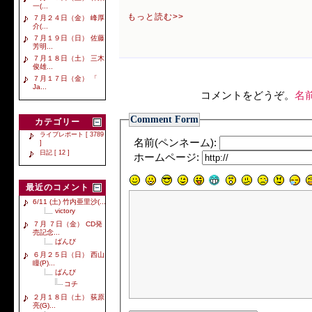
一(...
もっと読む>>
７月２４日（金） 峰厚
介(...
７月１９日（日） 佐藤
芳明...
７月１８日（土） 三木
俊雄...
７月１７日（金） 「
Ja...
コメントをどうぞ。
名
Comment Form
カテゴリー
ライブレポート [ 3789
名前(ペンネーム):
]
日記 [ 12 ]
ホームページ:
最近のコメント
6/11 (土) 竹内亜里沙(...
victory
７月 ７日（金） CD発
売記念...
ばんび
６月２５日（日） 西山
瞳(P)...
ばんび
コチ
２月１８日（土） 荻原
亮(G)...