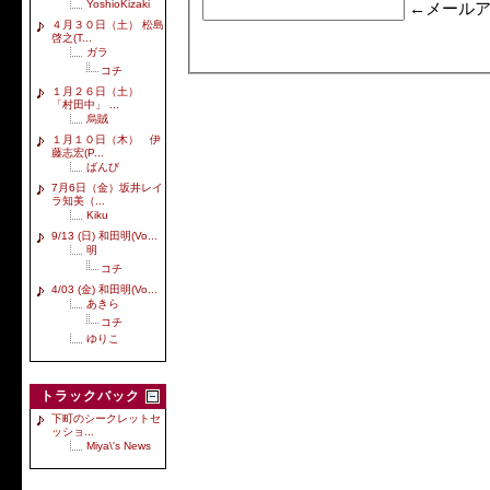
YoshioKizaki
←メールア
４月３０日（土） 松島
啓之(T...
ガラ
コチ
１月２６日（土）
「村田中」 ...
烏賊
１月１０日（木） 伊
藤志宏(P...
ばんび
7月6日（金）坂井レイ
ラ知美（...
Kiku
9/13 (日) 和田明(Vo...
明
コチ
4/03 (金) 和田明(Vo...
あきら
コチ
ゆりこ
トラックバック
下町のシークレットセ
ッショ...
Miya\'s News