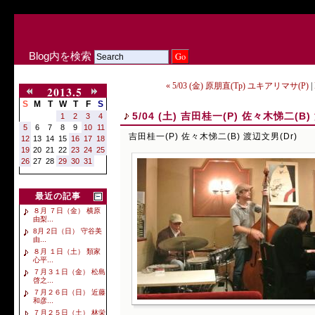
Blog内を検索
« 5/03 (金) 原朋直(Tp) ユキアリマサ(P)
|
2013.5
S
M
T
W
T
F
S
5/04 (土) 吉田桂一(P) 佐々木悌二(B)
1
2
3
4
5
6
7
8
9
10
11
吉田桂一(P) 佐々木悌二(B) 渡辺文男(Dr)
12
13
14
15
16
17
18
19
20
21
22
23
24
25
26
27
28
29
30
31
最近の記事
８月 ７日（金） 横原
由梨...
8月 2日（日） 守谷美
由...
８月 １日（土） 類家
心平...
７月３１日（金） 松島
啓之...
７月２６日（日） 近藤
和彦...
７月２５日（土） 林栄