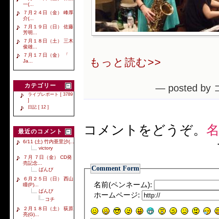
一(...
７月２４日（金） 峰厚
介(...
７月１９日（日） 佐藤
芳明...
７月１８日（土） 三木
俊雄...
７月１７日（金） 「
もっと読む>>
Ja...
カテゴリー
— posted by
ライブレポート [ 3789
]
日記 [ 12 ]
コメントをどうぞ。
名
最近のコメント
6/11 (土) 竹内亜里沙(...
victory
７月 ７日（金） CD発
売記念...
Comment Form
ばんび
６月２５日（日） 西山
名前(ペンネーム):
瞳(P)...
ばんび
ホームページ:
コチ
２月１８日（土） 荻原
亮(G)...