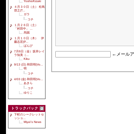
YoshioKizaki
４月３０日（土） 松島
啓之(T...
ガラ
コチ
１月２６日（土）
「村田中」 ...
烏賊
１月１０日（木） 伊
藤志宏(P...
ばんび
7月6日（金）坂井レイ
←メールア
ラ知美（...
Kiku
9/13 (日) 和田明(Vo...
明
コチ
4/03 (金) 和田明(Vo...
あきら
コチ
ゆりこ
トラックバック
下町のシークレットセ
ッショ...
Miya\'s News