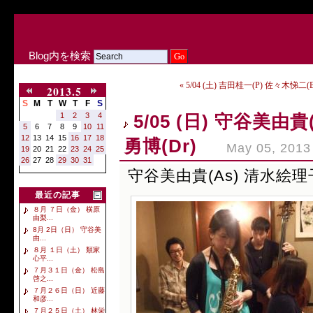
Blog内を検索
« 5/04 (土) 吉田桂一(P) 佐々木悌二(
2013.5
S
M
T
W
T
F
S
1
2
3
4
5/05 (日) 守谷美由
5
6
7
8
9
10
11
12
13
14
15
16
17
18
勇博(Dr)
May 05, 2013
19
20
21
22
23
24
25
26
27
28
29
30
31
守谷美由貴(As) 清水絵理子
最近の記事
８月 ７日（金） 横原
由梨...
8月 2日（日） 守谷美
由...
８月 １日（土） 類家
心平...
７月３１日（金） 松島
啓之...
７月２６日（日） 近藤
和彦...
７月２５日（土） 林栄