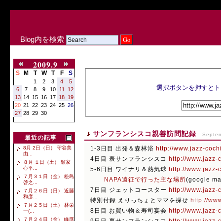
Blog内を検索
2009.9
S
M
T
W
T
F
S
1
2
3
4
5
6
7
8
9
10
11
12
13
14
15
16
17
18
19
20
21
22
23
24
25
26
27
28
29
30
サンフランシスコ親善訪問記録
Septem
最近の記事
1-3日目 出発＆森林浴
http://www.jazz-coch
8月 2日（日） 守谷美
由...
4日目 表サンフランシスコ
http://www.jazz-
８月 １日（土） 類家
心平...
5-6日目 ワイナリ＆熱気球
http://www.jazz-
７月３１日（金） 松島
NAPA遠征で行った主な場所
(google ma
啓之...
7日目 ジェットコースター
http://www.jazz-
７月２６日（日） 近藤
和彦...
特別付録 えりっちょとママを探せ
http://ww
７月２５日（土） 林栄
8日目 お買い物＆寿司宴会
http://www.jazz-
一(...
７月２４日（金） 峰厚
9日目 裏サンフランシスコ
http://www.jazz-