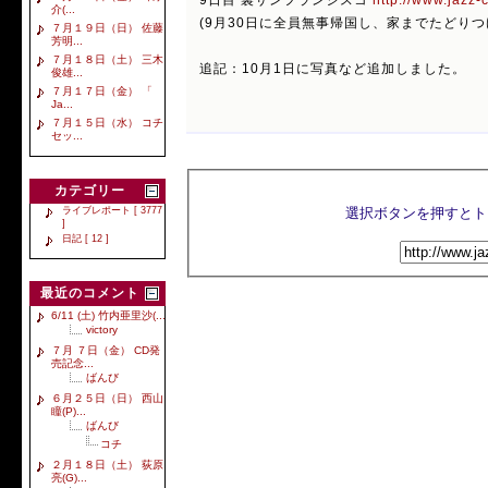
介(...
(9月30日に全員無事帰国し、家までたどりつ
７月１９日（日） 佐藤
芳明...
７月１８日（土） 三木
追記：10月1日に写真など追加しました。
俊雄...
７月１７日（金） 「
Ja...
７月１５日（水） コチ
セッ...
カテゴリー
ライブレポート [ 3777
]
日記 [ 12 ]
最近のコメント
6/11 (土) 竹内亜里沙(...
victory
７月 ７日（金） CD発
売記念...
ばんび
６月２５日（日） 西山
瞳(P)...
ばんび
コチ
２月１８日（土） 荻原
亮(G)...