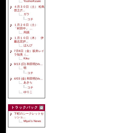
YoshioKizaki
４月３０日（土） 松島
啓之(T...
ガラ
コチ
１月２６日（土）
「村田中」 ...
烏賊
１月１０日（木） 伊
藤志宏(P...
ばんび
7月6日（金）坂井レイ
ラ知美（...
Kiku
9/13 (日) 和田明(Vo...
明
コチ
4/03 (金) 和田明(Vo...
あきら
コチ
ゆりこ
トラックバック
下町のシークレットセ
ッショ...
Miya\'s News