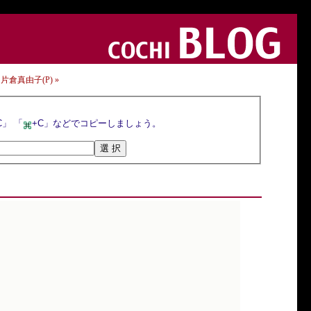
) 片倉真由子(P) »
選択ボタンを押すとトラックバックURLが選択されるので，マウスの右クリックメニューや「Ctrl+C」 「
+C」などでコピーしましょう。