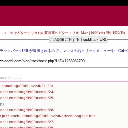
« これぞギタートリオだの荻原亮のギタートリオ
|
Main
|
10/02 (金) 田中邦和(Ts
この記事に対する TrackBack URL
ber 27, 2009
i.com/blog/0909usvisit/21-23/
cochi.com/blog/0909usvisit/24/
cochi.com/blog/0909usvisit/25/
p)
cochi.com/blog/0909usvisit/26/
w.jazz-cochi.com/blog/0909usvisit/ericchosagase.html
cochi.com/blog/0909usvisit/27/
cochi.com/blog/0909usvisit/28/