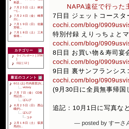
和彦...
NAPA遠征で行った
７月２５日（土） 林栄
一(...
7日目 ジェットコースタ
７月２４日（金） 峰厚
介(...
cochi.com/blog/0909usvis
７月１９日（日） 佐藤
芳明...
特別付録 えりっちょと
７月１８日（土） 三木
俊雄...
cochi.com/blog/0909usvi
カテゴリー
8日目 お買い物＆寿司宴
ライブレポート [ 3790
]
cochi.com/blog/0909usvis
日記 [ 12 ]
9日目 裏サンフランシ
最近のコメント
cochi.com/blog/0909usvis
6/11 (土) 竹内亜里沙(...
victory
(9月30日に全員無事帰
７月 ７日（金） CD発
売記念...
ばんび
６月２５日（日） 西山
追記：10月1日に写真な
瞳(P)...
ばんび
コチ
— posted by すーさん
２月１８日（土） 荻原
亮(G)...