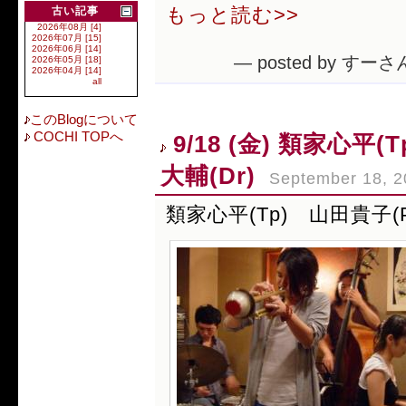
もっと読む>>
古い記事
2026年08月 [4]
2026年07月 [15]
2026年06月 [14]
— posted by すーさん
2026年05月 [18]
2026年04月 [14]
all
このBlogについて
COCHI TOPへ
9/18 (金) 類家心平
大輔(Dr)
September 18, 2
類家心平(Tp) 山田貴子(