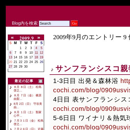
Blog内を検索
2009年9月のエントリー 9 
2009.9
S
M
T
W
T
F
S
1
2
3
4
5
6
7
8
9
10
11
12
13
14
15
16
17
18
19
20
21
22
23
24
25
26
サンフランシスコ親
27
28
29
30
1-3日目 出発＆森林浴
htt
最近の記事
８月 ８日（土） 松島
cochi.com/blog/0909usvis
啓之...
８月 ７日（金） 横原
4日目 表サンフランシ
由梨...
8月 2日（日） 守谷美
cochi.com/blog/0909usvis
由...
８月 １日（土） 類家
心平...
5-6日目 ワイナリ＆熱気
７月３１日（金） 松島
啓之...
cochi.com/blog/0909usvis
７月２６日（日） 近藤