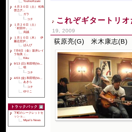
YoshioKizaki
４月３０日（土） 松島
啓之(T...
ガラ
これぞギタートリオ
コチ
１月２６日（土）
「村田中」 ...
19, 2009
烏賊
１月１０日（木） 伊
荻原亮(G) 米木康志(B) 
藤志宏(P...
ばんび
7月6日（金）坂井レイ
ラ知美（...
Kiku
9/13 (日) 和田明(Vo...
明
コチ
4/03 (金) 和田明(Vo...
あきら
コチ
ゆりこ
トラックバック
下町のシークレットセ
ッショ...
Miya\'s News